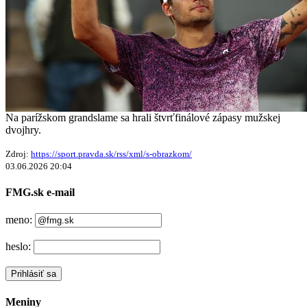
Na parížskom grandslame sa hrali štvrťfinálové zápasy mužskej
dvojhry.
Zdroj:
https://sport.pravda.sk/rss/xml/s-obrazkom/
03.06.2026 20:04
FMG.sk e-mail
meno:
heslo:
Prihlásiť sa
Meniny