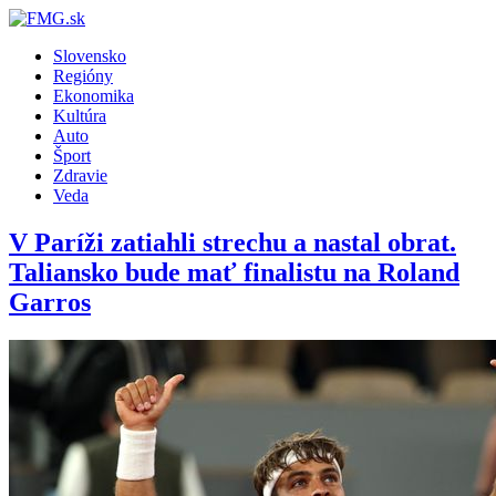
Slovensko
Regióny
Ekonomika
Kultúra
Auto
Šport
Zdravie
Veda
V Paríži zatiahli strechu a nastal obrat.
Taliansko bude mať finalistu na Roland
Garros