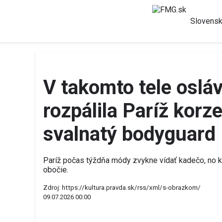
Slovens
V takomto tele oslá
rozpálila Paríž korze
svalnatý bodyguard
Paríž počas týždňa módy zvykne vídať kadečo, no k
obočie.
Zdroj:
https://kultura.pravda.sk/rss/xml/s-obrazkom/
09.07.2026 00:00