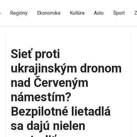
o
Regióny
Ekonomika
Kultúra
Auto
Šport
Z
Sieť proti
ukrajinským dronom
nad Červeným
námestím?
Bezpilotné lietadlá
sa dajú nielen