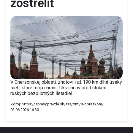
zostreliť
V Chersonskej oblasti, zhotovili už 190 km dlhé úseky
sietí, ktoré majú chrániť Ukrajincov pred útokmi
ruských bezpilotných lietadiel.
Zdroj:
https://spravy.pravda.sk/rss/xml/s-obrazkom/
03.06.2026 16:30